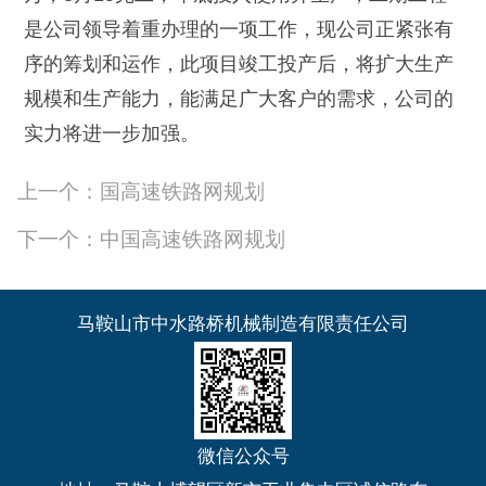
是公司领导着重办理的一项工作，现公司正紧张有
序的筹划和运作，此项目竣工投产后，将扩大生产
规模和生产能力，能满足广大客户的需求，公司的
实力将进一步加强。
上一个：国高速铁路网规划
下一个：中国高速铁路网规划
马鞍山市中水路桥机械制造有限责任公司
微信公众号